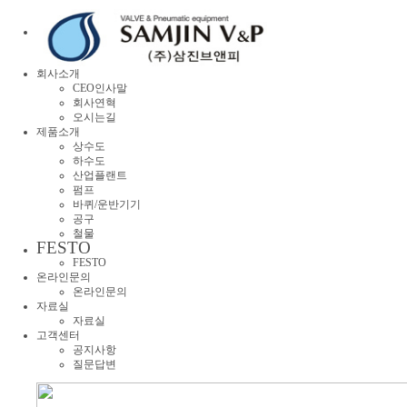
회사소개
CEO인사말
회사연혁
오시는길
제품소개
상수도
하수도
산업플랜트
펌프
바퀴/운반기기
공구
철물
FESTO
FESTO
온라인문의
온라인문의
자료실
자료실
고객센터
공지사항
질문답변